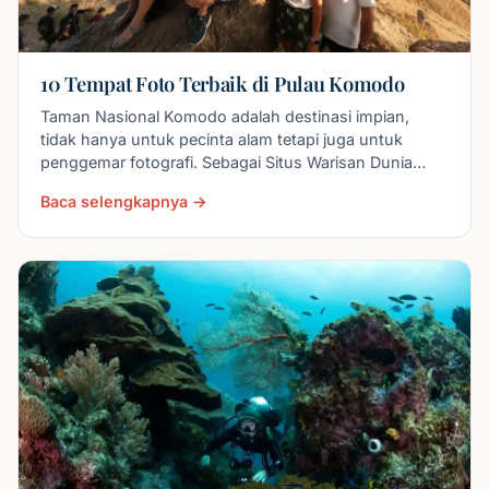
10 Tempat Foto Terbaik di Pulau Komodo
Taman Nasional Komodo adalah destinasi impian,
tidak hanya untuk pecinta alam tetapi juga untuk
penggemar fotografi. Sebagai Situs Warisan Dunia
UNESCO, taman…
Baca selengkapnya →