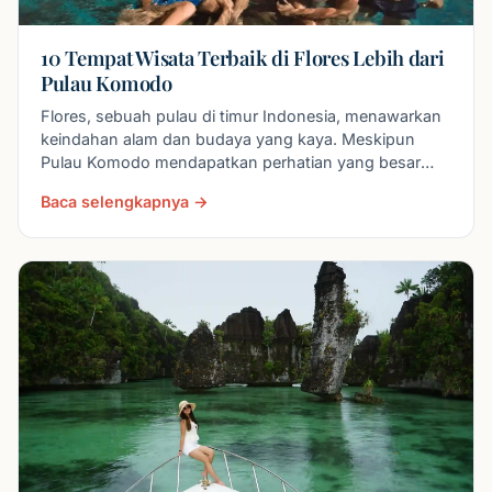
10 Tempat Wisata Terbaik di Flores Lebih dari
Pulau Komodo
Flores, sebuah pulau di timur Indonesia, menawarkan
keindahan alam dan budaya yang kaya. Meskipun
Pulau Komodo mendapatkan perhatian yang besar
karena komodo…
Baca selengkapnya →