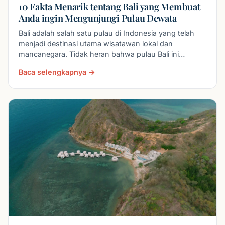
10 Fakta Menarik tentang Bali yang Membuat
Anda ingin Mengunjungi Pulau Dewata
Bali adalah salah satu pulau di Indonesia yang telah
menjadi destinasi utama wisatawan lokal dan
mancanegara. Tidak heran bahwa pulau Bali ini
dikunjungi oleh…
Baca selengkapnya →