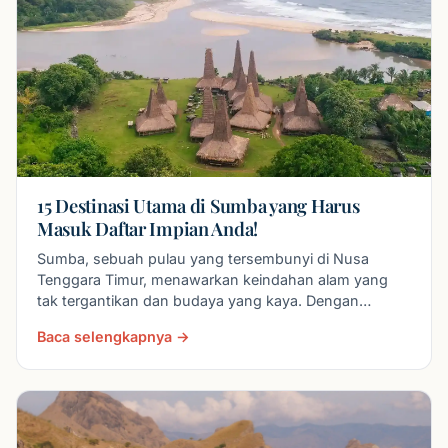
15 Destinasi Utama di Sumba yang Harus
Masuk Daftar Impian Anda!
Sumba, sebuah pulau yang tersembunyi di Nusa
Tenggara Timur, menawarkan keindahan alam yang
tak tergantikan dan budaya yang kaya. Dengan
keunikan yang…
Baca selengkapnya →