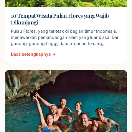
10 Tempat Wisata Pulau Flores yang Wajib
Dikunjungi
Pulau Flores, yang terletak di bagian timur Indonesia,
menawarkan pemandangan alam yang luar biasa. Dari
gunung-gunung tinggi, danau-danau tenang,
hingga…
Baca selengkapnya →