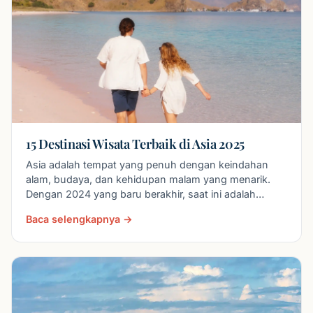
15 Destinasi Wisata Terbaik di Asia 2025
Asia adalah tempat yang penuh dengan keindahan
alam, budaya, dan kehidupan malam yang menarik.
Dengan 2024 yang baru berakhir, saat ini adalah
waktu yang tepat…
Baca selengkapnya →