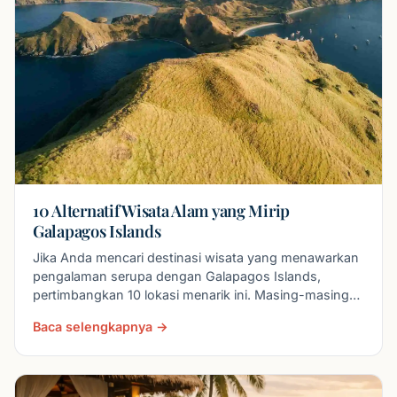
10 Alternatif Wisata Alam yang Mirip
Galapagos Islands
Jika Anda mencari destinasi wisata yang menawarkan
pengalaman serupa dengan Galapagos Islands,
pertimbangkan 10 lokasi menarik ini. Masing-masing
menawarkan…
Baca selengkapnya →