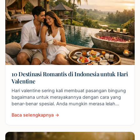
10 Destinasi Romantis di Indonesia untuk Hari
Valentine
Hari valentine sering kali membuat pasangan bingung
bagaimana untuk merayakannya dengan cara yang
benar-benar spesial. Anda mungkin merasa lelah
dengan…
Baca selengkapnya →