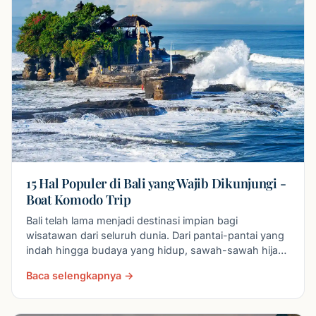
15 Hal Populer di Bali yang Wajib Dikunjungi -
Boat Komodo Trip
Bali telah lama menjadi destinasi impian bagi
wisatawan dari seluruh dunia. Dari pantai-pantai yang
indah hingga budaya yang hidup, sawah-sawah hijau,
dan…
Baca selengkapnya →