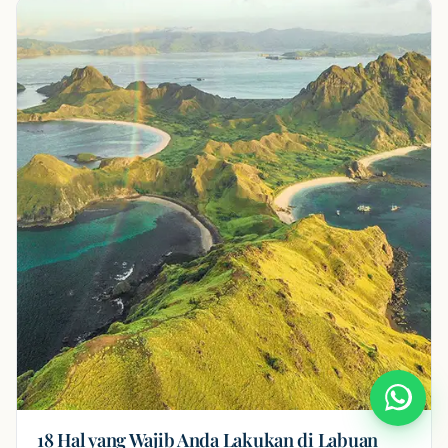
18 Hal yang Wajib Anda Lakukan di Labuan