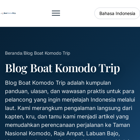
Bahasa Indonesia
Buka menu
Beranda
/
Blog Boat Komodo Trip
Blog Boat Komodo Trip
Blog Boat Komodo Trip adalah kumpulan
panduan, ulasan, dan wawasan praktis untuk para
pelancong yang ingin menjelajah Indonesia melalui
laut. Kami merangkum pengalaman langsung dari
kapten, kru, dan tamu kami menjadi artikel yang
memudahkan perencanaan perjalanan ke Taman
Nasional Komodo, Raja Ampat, Labuan Bajo,