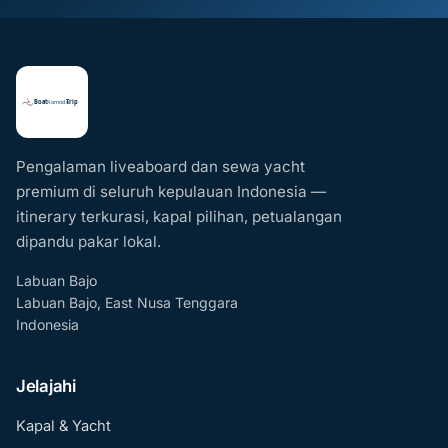
Pengalaman liveaboard dan sewa yacht
premium di seluruh kepulauan Indonesia —
itinerary terkurasi, kapal pilihan, petualangan
dipandu pakar lokal.
Labuan Bajo
Labuan Bajo, East Nusa Tenggara
Indonesia
Jelajahi
Kapal & Yacht