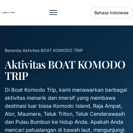
Bahasa Indonesia
Buka menu
Beranda
/
Aktivitas BOAT KOMODO TRIP
Aktivitas BOAT KOMODO
TRIP
Di Boat Komodo Trip, kami menawarkan berbagai
aktivitas menarik dan imersif yang membawa
destinasi luar biasa Komodo Island, Raja Ampat,
Alor, Maumere, Teluk Triton, Teluk Cenderawasih
dan Pulau Bumbun ke hidup Anda. Apakah Anda
mencari petualangan di bawah laut, mengunjungi