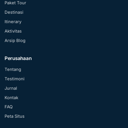
Paket Tour
Destinasi
Itinerary
Aktivitas
Arsip Blog
Perusahaan
Tentang
Testimoni
Jurnal
Kontak
FAQ
Peta Situs