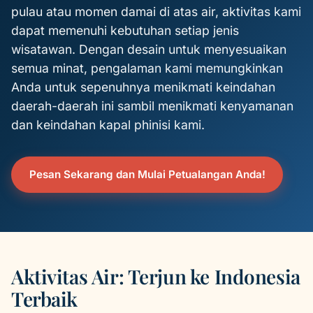
pulau atau momen damai di atas air, aktivitas kami
dapat memenuhi kebutuhan setiap jenis
wisatawan. Dengan desain untuk menyesuaikan
semua minat, pengalaman kami memungkinkan
Anda untuk sepenuhnya menikmati keindahan
daerah-daerah ini sambil menikmati kenyamanan
dan keindahan kapal phinisi kami.
Pesan Sekarang dan Mulai Petualangan Anda!
Aktivitas Air: Terjun ke Indonesia
Terbaik