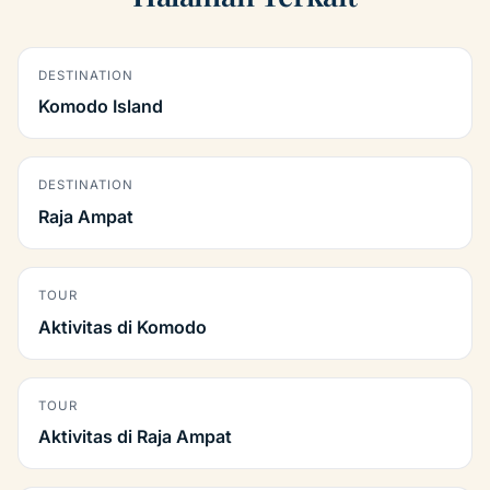
DESTINATION
Komodo Island
DESTINATION
Raja Ampat
TOUR
Aktivitas di Komodo
TOUR
Aktivitas di Raja Ampat