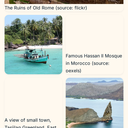
The Ruins of Old Rome (source: flickr)
Famous Hassan II Mosque
in Morocco (source:
pexels)
Snorkeling near Phu Quoc
(source: flickr)
A view of small town,
Tasiilaq Greenland, East