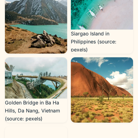
Siargao Island in
Philippines (source:
pexels)
Big Almaty Lake, Trans-lli
Alatau, Kazakhstan
(source: flickr)
Golden Bridge in Ba Ha
Hills, Da Nang, Vietnam
(source: pexels)
Northern Territories,
Australia (source: flickr)