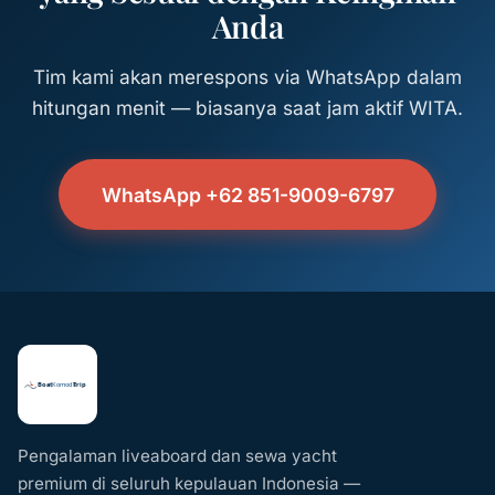
Anda
Tim kami akan merespons via WhatsApp dalam
hitungan menit — biasanya saat jam aktif WITA.
WhatsApp +62 851-9009-6797
Pengalaman liveaboard dan sewa yacht
premium di seluruh kepulauan Indonesia —