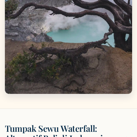
Tumpak Sewu Waterfall: