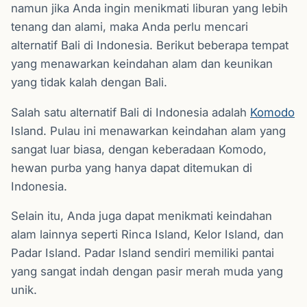
namun jika Anda ingin menikmati liburan yang lebih
tenang dan alami, maka Anda perlu mencari
alternatif Bali di Indonesia. Berikut beberapa tempat
yang menawarkan keindahan alam dan keunikan
yang tidak kalah dengan Bali.
Salah satu alternatif Bali di Indonesia adalah
Komodo
Island. Pulau ini menawarkan keindahan alam yang
sangat luar biasa, dengan keberadaan Komodo,
hewan purba yang hanya dapat ditemukan di
Indonesia.
Selain itu, Anda juga dapat menikmati keindahan
alam lainnya seperti Rinca Island, Kelor Island, dan
Padar Island. Padar Island sendiri memiliki pantai
yang sangat indah dengan pasir merah muda yang
unik.