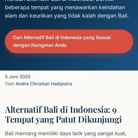
beberapa tempat yang menawarkan keindahan
alam dan keunikan yang tidak kalah dengan Bali.
Cari Alternatif Bali di Indonesia yang Sesuai
dengan Keinginan Anda
5 Juni 2025
Oleh
Andre Christian Hadiputra
Alternatif Bali di Indonesia: 9
Tempat yang Patut Dikunjungi
Bali memang memiliki daya tarik yang sangat kuat,