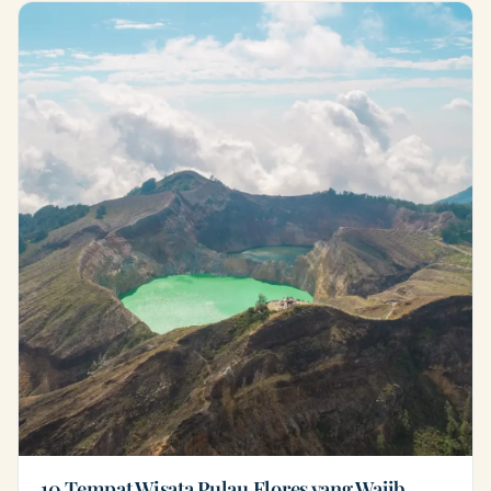
10 Tempat Wisata Pulau Flores yang Wajib