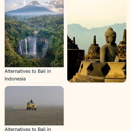
Indonesia
Alternatives to Bali in
Indonesia
Alternatives to Bali in
Indonesia
Alternatives to Bali in