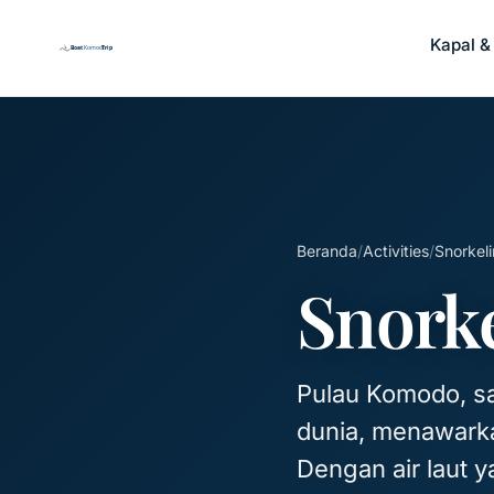
Kapal &
Beranda
/
Activities
/
Snorkel
Snork
Pulau Komodo, sal
dunia, menawarka
Dengan air laut 